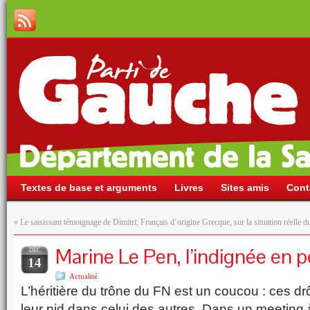
Textes de base et arguments
Livres
Sites amis
Cont
«
Le saisissant témoignage de Dimitri, Français d’origine Grecque, sur la situation réelle 
Marine Le Pen, l’indignée en p
DÉC
14
Actualité
L’héritière du trône du FN est un coucou : ces dr
leur nid dans celui des autres. Dans un meeting