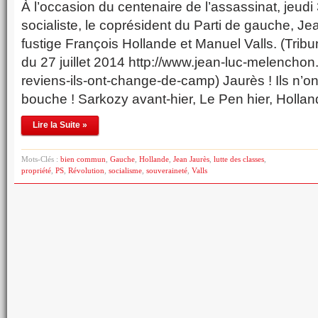
À l’occasion du centenaire de l’assassinat, jeudi 
socialiste, le coprésident du Parti de gauche, 
fustige François Hollande et Manuel Valls. (Tri
du 27 juillet 2014 http://www.jean-luc-melenchon.
reviens-ils-ont-change-de-camp) Jaurès ! Ils n’o
bouche ! Sarkozy avant-hier, Le Pen hier, Hollan
Lire la Suite »
Mots-Clés :
bien commun
,
Gauche
,
Hollande
,
Jean Jaurès
,
lutte des classes
,
propriété
,
PS
,
Révolution
,
socialisme
,
souveraineté
,
Valls