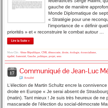
fédératrices Serge Halimi, qui 
gauche de manière approfond
Monde Diplomatique de sep
« Stratégie pour une reconqu
l’importance de « définir qu
priorités » et « reconstruire le combat autour …
Lire la Suite »
Mots-Clés :
6ème République
,
CNR
,
démocratie
,
droite
,
écologie
,
écosocialisme
,
égalité
,
fraternité
,
Gauche
,
politique
,
projet
,
sens
Communiqué de Jean-Luc M
JAN
17
Actualité
L’élection de Martin Schultz encre la connivence 
droite en Europe « Je serai absent de Strasbourg
(matin). Tant mieux ! Je suis très heureux de ne p
mascarade de l’élection du social-démocrate Mar