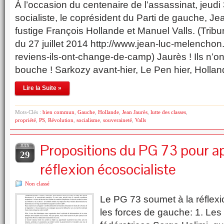
À l’occasion du centenaire de l’assassinat, jeudi 
socialiste, le coprésident du Parti de gauche, 
fustige François Hollande et Manuel Valls. (Tri
du 27 juillet 2014 http://www.jean-luc-melenchon.
reviens-ils-ont-change-de-camp) Jaurès ! Ils n’o
bouche ! Sarkozy avant-hier, Le Pen hier, Hollan
Lire la Suite »
Mots-Clés :
bien commun
,
Gauche
,
Hollande
,
Jean Jaurès
,
lutte des classes
,
propriété
,
PS
,
Révolution
,
socialisme
,
souveraineté
,
Valls
Propositions du PG 73 pour ap
JUIN
29
réflexion écosocialiste
Non classé
Le PG 73 soumet à la réflex
les forces de gauche: 1. Les 